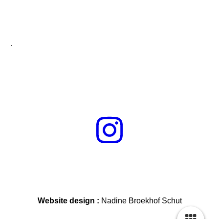
Je kunt ook zelf een kleur of vorm aanvragen als de
juiste Pop Art er voor jou niet bij zit
De stijl is aan te passen op verzoek.
.
Website design :
Nadine Broekhof Schut